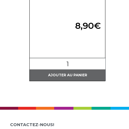
8,90
€
quantité
Photo(s) non contractuelle(s)
de
IGP
AJOUTER AU PANIER
Côtes
Catalanes
"Vin
de
Mi-
Nuit"
CONTACTEZ-NOUS!
Chardonnay