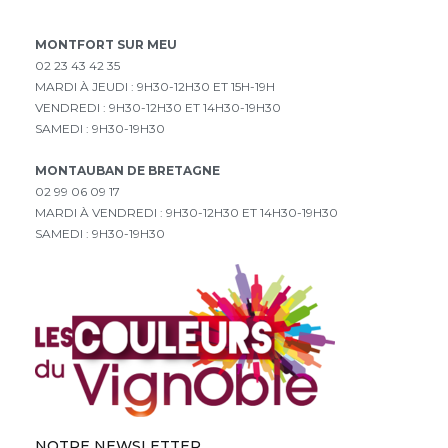
Dom
Brial
MONTFORT SUR MEU
02 23 43 42 35
MARDI À JEUDI : 9H30-12H30 ET 15H-19H
VENDREDI : 9H30-12H30 ET 14H30-19H30
SAMEDI : 9H30-19H30
MONTAUBAN DE BRETAGNE
02 99 06 09 17
MARDI À VENDREDI : 9H30-12H30 ET 14H30-19H30
SAMEDI : 9H30-19H30
NOTRE NEWSLETTER